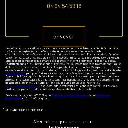
04 94 54 59 16
Validation
envoyer
Les informations recueillies sur ce formulaire sont enregistrées dans un fichier informatisé par
La Boite Immo agissant comme Sous-traitant du traitement pour la gestion de la
clientèle/prospects de l'Agence / du Réseau qui reste Responsable du Traitement de vos Données
personnelles. La base légale du traitement repose sur l'intérêt légitime de l'Agence / du Réseau.
Elles sont conservées jusqu'à demande de suppression et sont destinées à l'Agence / au Réseau.
Conformément à la loi « informatique et libertés », vous disposez des droits d’accès, de rectification,
d’effacement, d’opposition, de limitation et de portabilité de vos données. Vous pouvez retirer votre
consentement à tout moment en contactant directement l’Agence / Le Réseau. Consultez le site
https://cnil.fr/fr
pour plus d’informations sur vos droits. Si vous estimez, après avoir contacté
l'Agence / le Réseau, que vos droits « Informatique et Libertés » ne sont pas respectés, vous pouvez
adresser une réclamation à la CNIL. Nous vous informons de l’existence de la liste d'opposition au
démarchage téléphonique « Bloctel », sur laquelle vous pouvez vous inscrire ici :
https://www.bloctel.gouv.fr
. Dans le cadre de la protection des Données personnelles, nous vous
invitons à ne pas inscrire de Données sensibles dans le champ de saisie libre.
Ce site est protégé par reCAPTCHA, les
Politiques de Confidentialité
et es
Conditions
d'utilisation
de Google s'appliquent.
* CC : Charges comprises
Ces biens peuvent vous
intéresser