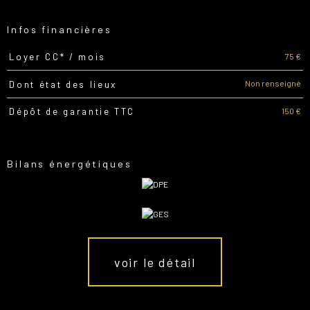
Infos financières
75 €
Loyer CC* / mois
Caractéristiques
Valeurs
Non renseigné
Dont état des lieux
150 €
Dépôt de garantie TTC
Bilans énergétiques
voir le détail