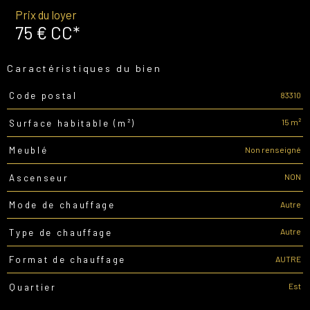
Prix du loyer
75 €
CC*
Caractéristiques du bien
83310
Code postal
Caractéristiques
Valeurs
15 m²
Surface habitable (m²)
Non renseigné
Meublé
NON
Ascenseur
Autre
Mode de chauffage
Autre
Type de chauffage
AUTRE
Format de chauffage
Est
Quartier