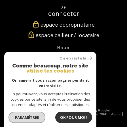
Se
connecter
espace copropriétaire
espace bailleur / locataire
Nous
suivre
On en reste là
Comme beaucoup, notre site
utilise les cookies
Nous
On aimerait vous accompagner pendant
adhérons
votre visite.
En poursuivant, vous acceptez l'utilisation des
cookies par ce site, afin de vous proposer des
contenus adaptés et réaliser des statistiques !
© 2026 | Tous droits réservés | Traduction powered by Google |
Nos honoraires
Plan du site
Mentions légales
Politiques RGPD
Admin
PARAMÉTRER
OK POUR MOI !
Partenaires
Politique RGPD
Cookies