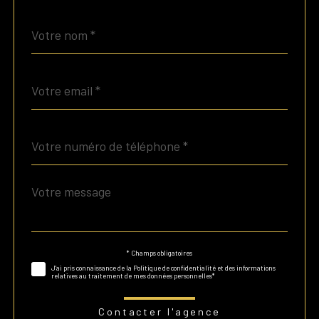
Nom
Fieldset
*
par
défaut
email
*
Téléphone
*
Message
Fieldset
*
par
défaut
* Champs obligatoires
Validation
J'ai pris connaissance de la Politique de confidentialité et des informations
relatives au traitement de mes données personnelles*
Contacter l'agence