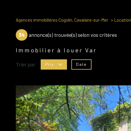
Agences immobilières Cogolin, Cavalaire-sur-Mer
Location
34
annonce(s) trouvée(s) selon vos critères
Immobilier à louer Var
Trier par
Date
Prix