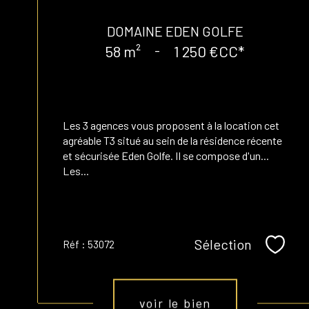
DOMAINE EDEN GOLFE
58 m²
-
1 250 €
CC*
Les 3 agences vous proposent à la location cet
agréable T3 situé au sein de la résidence récente
et sécurisée Eden Golfe. Il se compose d'un...
Les...
Sélection
Réf : 53072
Sélect
voir le bien