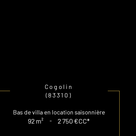
Cogolin
(83310)
Bas de villa en location saisonnière
92 m²
-
2 750 €
CC*