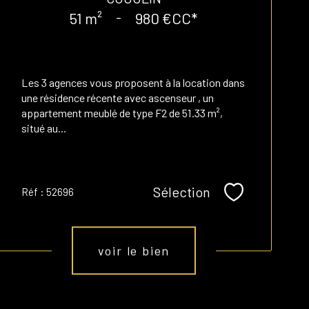
51 m²
-
980 €
CC*
Les 3 agences vous proposent à la location dans
une résidence récente avec ascenseur , un
appartement meublé de type F2 de 51.33 m²,
situé au...
Sélection
Réf : 52696
Sélectionner
voir le bien