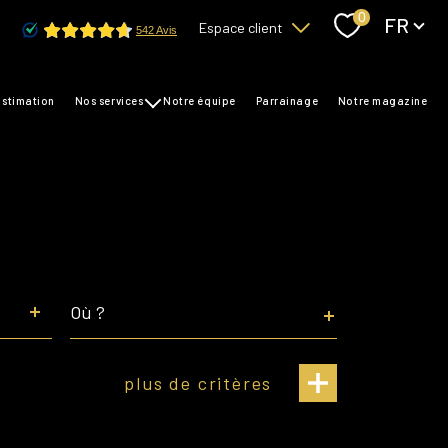
Langue
0
FR
Espace client
Accès copropriétaire
estimation
nos services
notre équipe
parrainage
notre magazine
transaction
Accès bailleurs / locataires
gestion
syndic
Ville
plus de critères