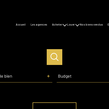
accueil
les agences
acheter
louer
nos biens vendus
maisons
maisons
appartements
appartements
commerces
Budget
de bien
Budget
Référence