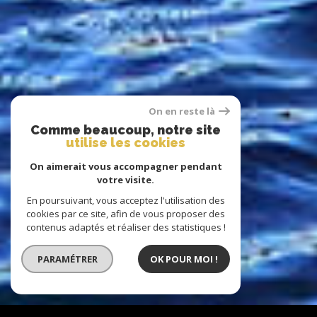
On en reste là
Comme beaucoup, notre site
utilise les cookies
On aimerait vous accompagner pendant
votre visite.
En poursuivant, vous acceptez l'utilisation des
cookies par ce site, afin de vous proposer des
contenus adaptés et réaliser des statistiques !
PARAMÉTRER
OK POUR MOI !