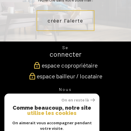
recherche dans votre boîte mail !
créer l'alerte
Se
connecter
espace copropriétaire
espace bailleur / locataire
Nous
suivre
On en reste là
Comme beaucoup, notre site
utilise les cookies
Nous
On aimerait vous accompagner pendant
adhérons
votre visite.