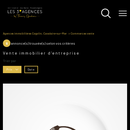
Agences immobilières Cogolin, Cavalaire-sur-Mer
Commerces vente
9
annonce(s) trouvée(s) selon vos critères
Vente immobilier d'entreprise
Trier par
Date
Prix