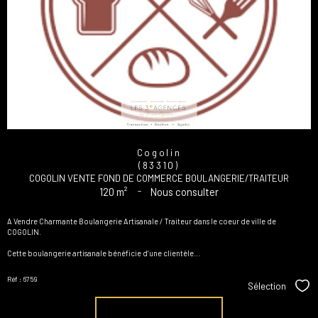
Cogolin
(83310)
COGOLIN VENTE FOND DE COMMERCE BOULANGERIE/TRAITEUR
120 m²
-
Nous consulter
A Vendre Charmante Boulangerie Artisanale / Traiteur dans le coeur de ville de
COGOLIN.
Cette boulangerie artisanale bénéficie d’une clientèle...
Réf : 6759
Sélection
Sél