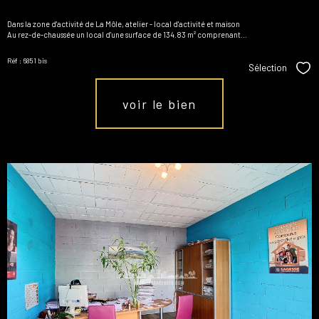
Dans la zone d'activité de La Môle, atelier - local d'activité et maison
Au rez-de-chaussée un local d'une surface de 134.83 m² comprenant...
Réf : 6851 bis
Sélection
Sél
voir le bien