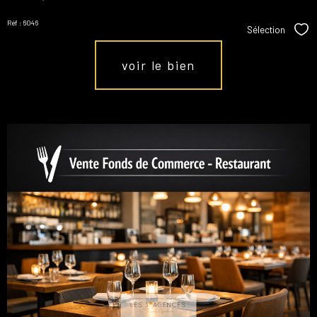
Réf : 6046
Sélection
Sél
voir le bien