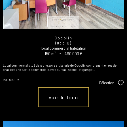
Cogolin
(83310)
local commercial habitation
150 m²
-
490 000 €
Local commercial situé dans une zone artisanale de Cogolin comprenant en rez de
chaussée une partie commerciale avec bureau, accueil et garage...
Réf : 6655 - 2
Sélection
Sél
voir le bien