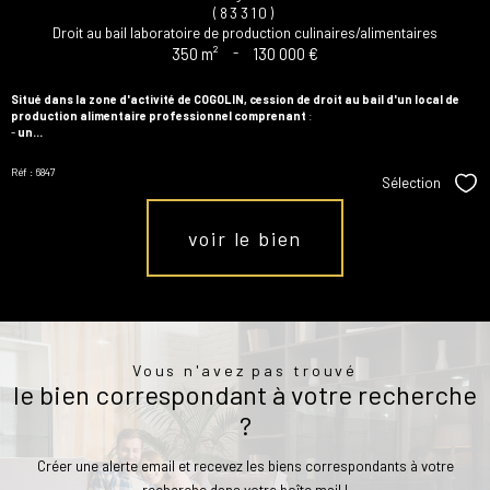
(83310)
Droit au bail laboratoire de production culinaires/alimentaires
350 m²
-
130 000 €
Situé dans la zone d'activité de COGOLIN, cession de droit au bail d'un local de
production alimentaire professionnel comprenant
:
-
un...
Réf : 6847
Sélection
Sél
voir le bien
Vous n'avez pas trouvé
le bien correspondant à votre recherche
?
Créer une alerte email et recevez les biens correspondants à votre