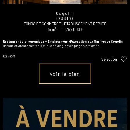
Cogolin
(83310)
FONDS DE COMMERCE - ETABLISSEMENT REPUTE
85 m²
-
257 000 €
Restaurant bistronomique – Emplacement d’exception aux Marines de Cogolin
Dans un environnement touristique privilégié avec plage à proximité...
Réf : 6041
Sélection
Sél
voir le bien