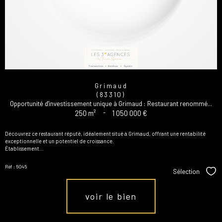
Grimaud
(83310)
Opportunité d'investissement unique à Grimaud : Restaurant renommé...
250 m²
-
1 050 000 €
Découvrez ce restaurant réputé, idéalement situé à Grimaud, offrant une rentabilité
exceptionnelle et un potentiel de croissance.
Établissement...
Réf : 6045
Sélection
Sél
voir le bien