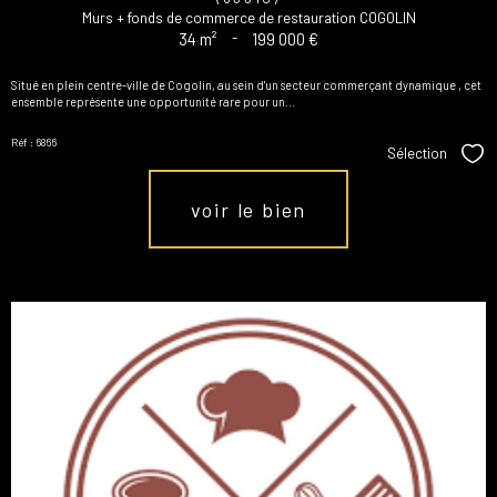
Murs + fonds de commerce de restauration COGOLIN
34 m²
-
199 000 €
Situé en plein centre-ville de Cogolin, au sein d'un secteur commerçant dynamique , cet
ensemble représente une opportunité rare pour un...
Réf : 6866
Sélection
Sél
voir le bien