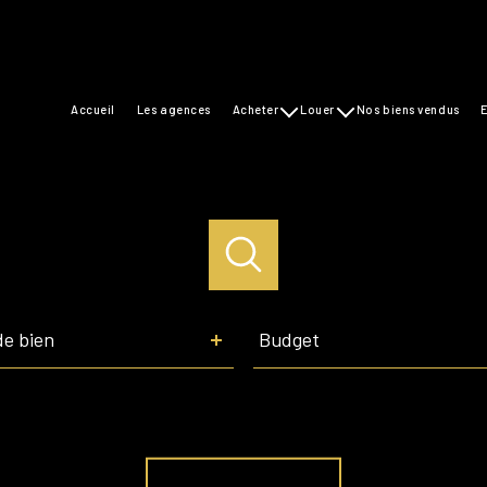
accueil
les agences
acheter
louer
nos biens vendus
maisons
maisons
appartements
appartements
commerces
Budget
de bien
Budget
Référence