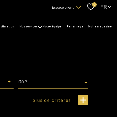
Langue
0
FR
Espace client
Accès copropriétaire
estimation
nos services
notre équipe
parrainage
notre magazine
transaction
Accès bailleurs / locataires
gestion
syndic
Ville
plus de critères