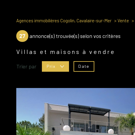
Agences immobilières Cogolin, Cavalaire-sur-Mer
Vente
27
annonce(s) trouvée(s) selon vos critères
Villas et maisons à vendre
Trier par
Date
Prix