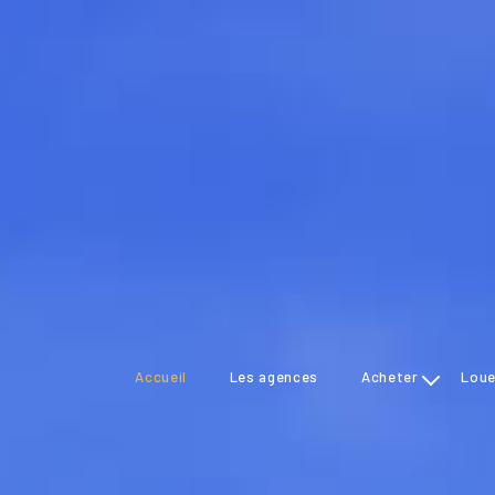
accueil
les agences
acheter
lou
maisons
maison
appartements
appart
commerces