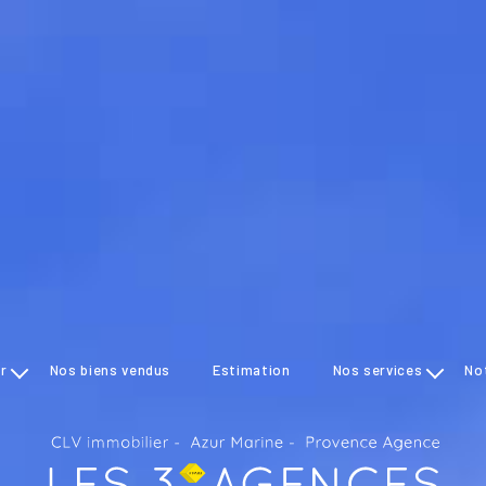
er
nos biens vendus
estimation
nos services
n
s
transaction
ements
gestion
syndic