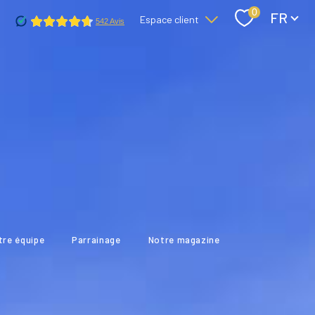
Langue
0
FR
Espace client
Accès copropriétaire
Accès bailleurs / locataires
otre équipe
parrainage
notre magazine