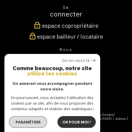
Se
connecter
espace copropriétaire
espace bailleur / locataire
Nous
suivre
On en reste là
Comme beaucoup, notre site
utilise les cookies
Nous
On aimerait vous accompagner pendant
adhérons
votre visite.
En poursuivant, vous acceptez l'utilisation des
cookies par ce site, afin de vous proposer des
contenus adaptés et réaliser des statistiques !
© 2026 | Tous droits réservés | Traduction powered by Google |
Nos honoraires
Plan du site
Mentions légales
Politiques RGPD
Admin
PARAMÉTRER
OK POUR MOI !
Partenaires
Politique RGPD
Cookies