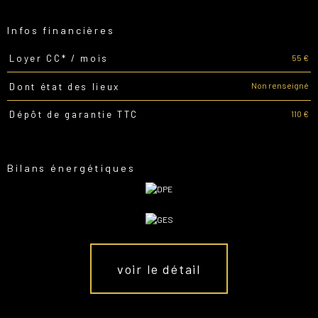
Infos financières
55 €
Loyer CC* / mois
Caractéristiques
Valeurs
Non renseigné
Dont état des lieux
110 €
Dépôt de garantie TTC
Bilans énergétiques
voir le détail