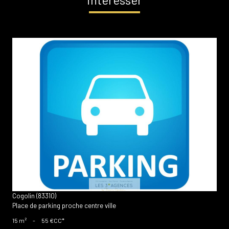
voir le bien
Cogolin (83310)
Place de parking proche centre ville
15 m²
-
55 €
CC*