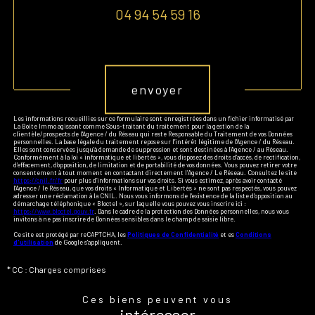
04 94 54 59 16
Validation
envoyer
Les informations recueillies sur ce formulaire sont enregistrées dans un fichier informatisé par
La Boite Immo agissant comme Sous-traitant du traitement pour la gestion de la
clientèle/prospects de l'Agence / du Réseau qui reste Responsable du Traitement de vos Données
personnelles. La base légale du traitement repose sur l'intérêt légitime de l'Agence / du Réseau.
Elles sont conservées jusqu'à demande de suppression et sont destinées à l'Agence / au Réseau.
Conformément à la loi « informatique et libertés », vous disposez des droits d’accès, de rectification,
d’effacement, d’opposition, de limitation et de portabilité de vos données. Vous pouvez retirer votre
consentement à tout moment en contactant directement l’Agence / Le Réseau. Consultez le site
https://cnil.fr/fr
pour plus d’informations sur vos droits. Si vous estimez, après avoir contacté
l'Agence / le Réseau, que vos droits « Informatique et Libertés » ne sont pas respectés, vous pouvez
adresser une réclamation à la CNIL. Nous vous informons de l’existence de la liste d'opposition au
démarchage téléphonique « Bloctel », sur laquelle vous pouvez vous inscrire ici :
https://www.bloctel.gouv.fr
. Dans le cadre de la protection des Données personnelles, nous vous
invitons à ne pas inscrire de Données sensibles dans le champ de saisie libre.
Ce site est protégé par reCAPTCHA, les
Politiques de Confidentialité
et es
Conditions
d'utilisation
de Google s'appliquent.
* CC : Charges comprises
Ces biens peuvent vous
intéresser