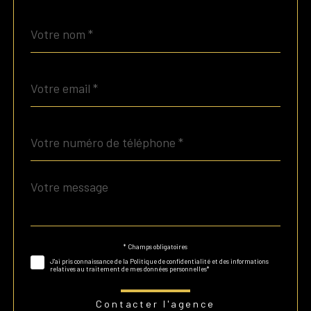
Nom
Fieldset
*
par
défaut
email
*
Téléphone
*
Message
Fieldset
*
par
défaut
* Champs obligatoires
Validation
J'ai pris connaissance de la Politique de confidentialité et des informations
relatives au traitement de mes données personnelles*
Contacter l'agence