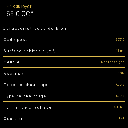
Prix du loyer
55 €
CC*
Caractéristiques du bien
83310
Code postal
Caractéristiques
Valeurs
15 m²
Surface habitable (m²)
Non renseigné
Meublé
NON
Ascenseur
Autre
Mode de chauffage
Autre
Type de chauffage
AUTRE
Format de chauffage
Est
Quartier