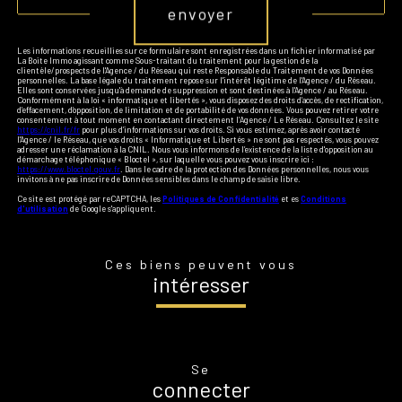
envoyer
Les informations recueillies sur ce formulaire sont enregistrées dans un fichier informatisé par
La Boite Immo agissant comme Sous-traitant du traitement pour la gestion de la
clientèle/prospects de l'Agence / du Réseau qui reste Responsable du Traitement de vos Données
personnelles. La base légale du traitement repose sur l'intérêt légitime de l'Agence / du Réseau.
Elles sont conservées jusqu'à demande de suppression et sont destinées à l'Agence / au Réseau.
Conformément à la loi « informatique et libertés », vous disposez des droits d’accès, de rectification,
d’effacement, d’opposition, de limitation et de portabilité de vos données. Vous pouvez retirer votre
consentement à tout moment en contactant directement l’Agence / Le Réseau. Consultez le site
https://cnil.fr/fr
pour plus d’informations sur vos droits. Si vous estimez, après avoir contacté
l'Agence / le Réseau, que vos droits « Informatique et Libertés » ne sont pas respectés, vous pouvez
adresser une réclamation à la CNIL. Nous vous informons de l’existence de la liste d'opposition au
démarchage téléphonique « Bloctel », sur laquelle vous pouvez vous inscrire ici :
https://www.bloctel.gouv.fr
. Dans le cadre de la protection des Données personnelles, nous vous
invitons à ne pas inscrire de Données sensibles dans le champ de saisie libre.
Ce site est protégé par reCAPTCHA, les
Politiques de Confidentialité
et es
Conditions
d'utilisation
de Google s'appliquent.
Ces biens peuvent vous
intéresser
Se
connecter