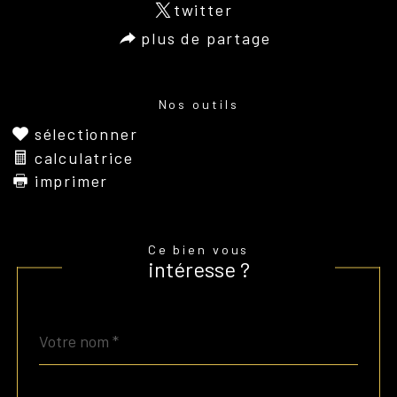
twitter
plus de partage
Nos outils
sélectionner
calculatrice
imprimer
Ce bien vous
intéresse ?
Nom
Fieldset
*
par
défaut
email