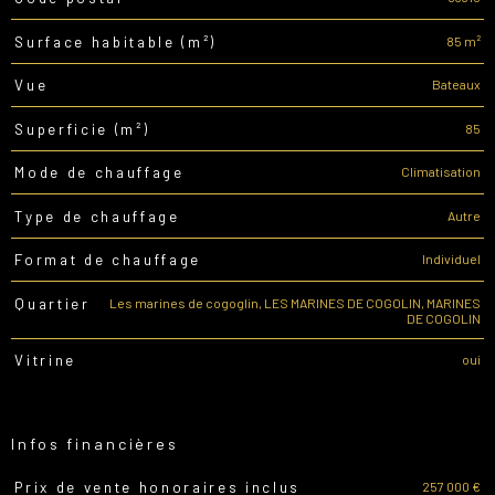
85 m²
Surface habitable (m²)
Bateaux
Vue
85
Superficie (m²)
Climatisation
Mode de chauffage
Autre
Type de chauffage
Individuel
Format de chauffage
Les marines de cogoglin, LES MARINES DE COGOLIN, MARINES
Quartier
DE COGOLIN
oui
Vitrine
Infos financières
257 000 €
Prix de vente honoraires inclus
Caractéristiques
Valeurs