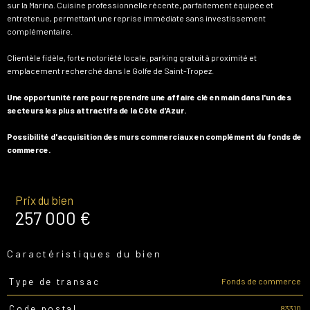
sur la Marina. Cuisine professionnelle récente, parfaitement équipée et
entretenue, permettant une reprise immédiate sans investissement
complémentaire.
Clientèle fidèle, forte notoriété locale, parking gratuit à proximité et
emplacement recherché dans le Golfe de Saint-Tropez.
Une opportunité rare pour reprendre une affaire clé en main dans l'un des
secteurs les plus attractifs de la Côte d'Azur.
Possibilité d'acquisition des murs commerciaux en complément du fonds de
commerce.
Prix du bien
257 000 €
Caractéristiques du bien
Fonds de commerce
Type de transac
Caractéristiques
Valeurs
83310
Code postal