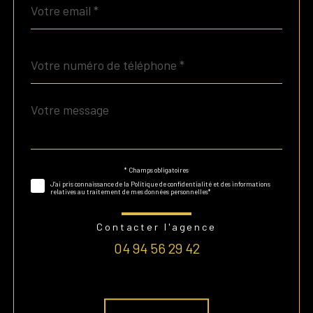
*
Téléphone
*
Message
Fieldset
*
par
défaut
* Champs obligatoires
Validation
J'ai pris connaissance de la Politique de confidentialité et des informations
relatives au traitement de mes données personnelles*
Contacter l'agence
04 94 56 29 42
Validation