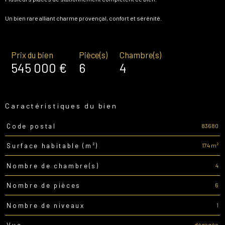
Un bien rare alliant charme provençal, confort et sérénité.
Prix du bien
Pièce(s)
Chambre(s)
545 000 €
6
4
Caractéristiques du bien
83680
Code postal
Caractéristiques
Valeurs
174 m²
Surface habitable (m²)
4
Nombre de chambre(s)
6
Nombre de pièces
1
Nombre de niveaux
dégagée