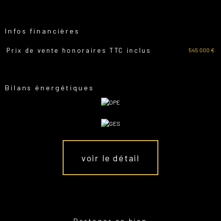
Infos financières
545 000 €
Prix de vente honoraires TTC inclus
Caractéristiques
Valeurs
Bilans énergétiques
voir le détail
Partager ce bien