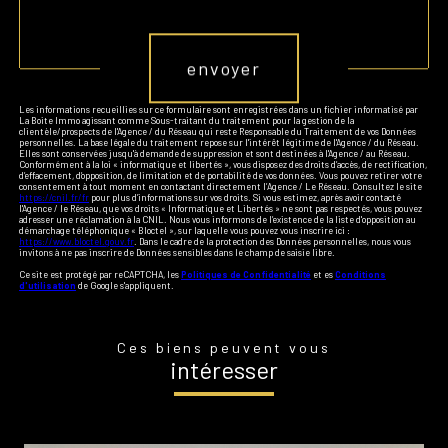
Validation
envoyer
Les informations recueillies sur ce formulaire sont enregistrées dans un fichier informatisé par
La Boite Immo agissant comme Sous-traitant du traitement pour la gestion de la
clientèle/prospects de l'Agence / du Réseau qui reste Responsable du Traitement de vos Données
personnelles. La base légale du traitement repose sur l'intérêt légitime de l'Agence / du Réseau.
Elles sont conservées jusqu'à demande de suppression et sont destinées à l'Agence / au Réseau.
Conformément à la loi « informatique et libertés », vous disposez des droits d’accès, de rectification,
d’effacement, d’opposition, de limitation et de portabilité de vos données. Vous pouvez retirer votre
consentement à tout moment en contactant directement l’Agence / Le Réseau. Consultez le site
https://cnil.fr/fr
pour plus d’informations sur vos droits. Si vous estimez, après avoir contacté
l'Agence / le Réseau, que vos droits « Informatique et Libertés » ne sont pas respectés, vous pouvez
adresser une réclamation à la CNIL. Nous vous informons de l’existence de la liste d'opposition au
démarchage téléphonique « Bloctel », sur laquelle vous pouvez vous inscrire ici :
https://www.bloctel.gouv.fr
. Dans le cadre de la protection des Données personnelles, nous vous
invitons à ne pas inscrire de Données sensibles dans le champ de saisie libre.
Ce site est protégé par reCAPTCHA, les
Politiques de Confidentialité
et es
Conditions
d'utilisation
de Google s'appliquent.
Ces biens peuvent vous
intéresser