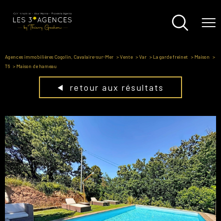
Agences immobilières Cogolin, Cavalaire-sur-Mer
Vente
Var
La garde freinet
Maison
T6
Maison de hameau
retour aux résultats