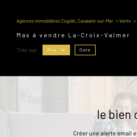
Agences immobilières Cogolin, Cavalaire-sur-Mer
Vente
Mas à vendre La-Croix-Valmer
Trier par
Date
Prix
le bien
Créer une alerte email e