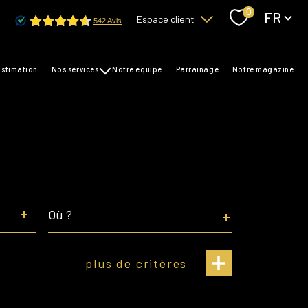
Langue
0
FR
Espace client
Accès copropriétaire
estimation
nos services
notre équipe
parrainage
notre magazine
transaction
Accès bailleurs / locataires
gestion
syndic
Ville
plus de critères