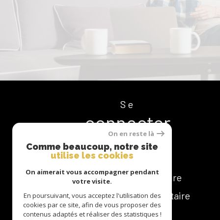
Se
connecter
On en reste là
Comme beaucoup, notre site
utilise les cookies
On aimerait vous accompagner pendant
espace copropriétaire
votre visite.
espace bailleur / locataire
En poursuivant, vous acceptez l'utilisation des
cookies par ce site, afin de vous proposer des
contenus adaptés et réaliser des statistiques !