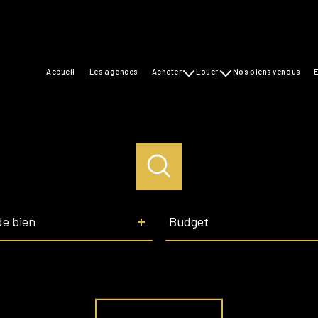
accueil
les agences
acheter
louer
nos biens vendus
maisons
maisons
appartements
appartements
commerces
Budget
de bien
Budget
Référence