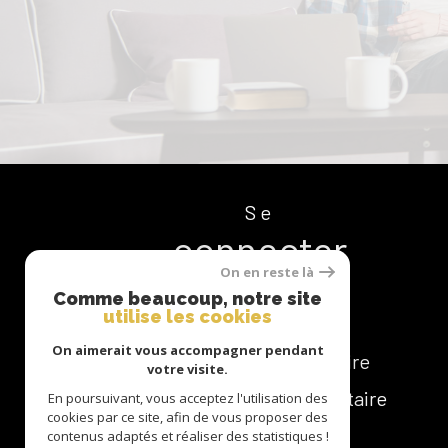
Se
connecter
On en reste là
Comme beaucoup, notre site
utilise les cookies
On aimerait vous accompagner pendant
espace copropriétaire
votre visite.
espace bailleur / locataire
En poursuivant, vous acceptez l'utilisation des
cookies par ce site, afin de vous proposer des
contenus adaptés et réaliser des statistiques !