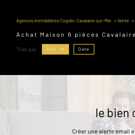
Agences immobilières Cogolin, Cavalaire-sur-Mer
Vente
Achat Maison 6 pièces Cavalair
Trier par
Date
Prix
le bien
Créer une alerte email e