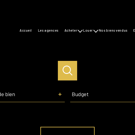
accueil
les agences
acheter
louer
nos biens vendus
maisons
maisons
appartements
appartements
commerces
Budget
de bien
Budget
Référence