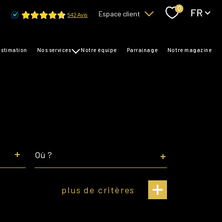
Langue
0
FR
Espace client
Accès copropriétaire
estimation
nos services
notre équipe
parrainage
notre magazine
transaction
Accès bailleurs / locataires
gestion
syndic
Ville
plus de critères