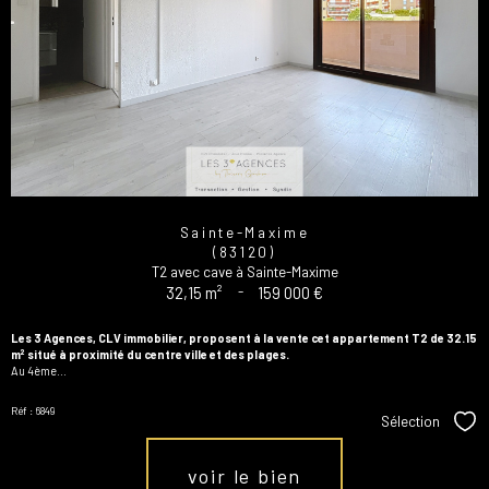
Sainte-Maxime
(83120)
T2 avec cave à Sainte-Maxime
32,15 m²
-
159 000 €
Les 3 Agences, CLV immobilier, proposent à la vente cet appartement T2 de 32.15
m² situé à proximité du centre ville et des plages.
Au 4ème...
Réf : 6849
Sélection
Sél
voir le bien