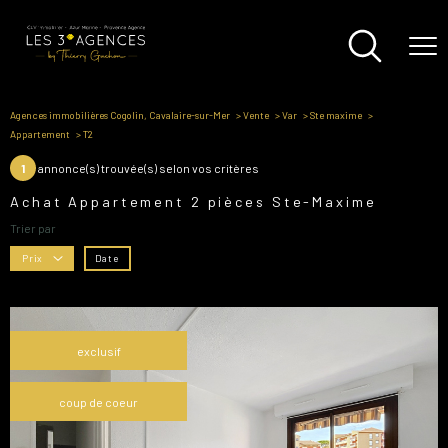
Agences immobilières Cogolin, Cavalaire-sur-Mer
Vente
Var
Ste maxime
Appartement
T2
1
annonce(s) trouvée(s) selon vos critères
Achat Appartement 2 pièces Ste-Maxime
Trier par
Date
Prix
exclusif
coup de coeur