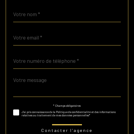
Nom
Fieldset
*
par
défaut
email
*
Téléphone
*
Message
Fieldset
*
par
défaut
* Champs obligatoires
Validation
J'ai pris connaissance de la Politique de confidentialité et des informations
relatives au traitement de mes données personnelles*
Contacter l'agence