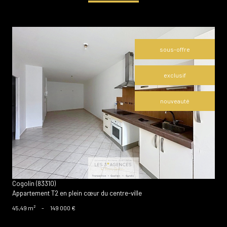
sous-offre
exclusif
nouveauté
voir le bien
Cogolin (83310)
Appartement T2 en plein cœur du centre-ville
45,49 m²
-
149 000 €