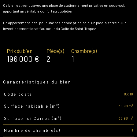
Ce bien est vendu avec une place de stationnement privative en sous-sol,
apportant un véritable confort au quotidien.
Un appartement idéal pour une résidence principale, un pied-à-terre ou un
investissement locatif au cœur du Golfe de Saint-Tropez.
Prix du bien
Pièce(s)
Chambre(s)
196 000 €
2
1
Caractéristiques du bien
83310
Code postal
Caractéristiques
Valeurs
38,98 m²
Surface habitable (m²)
38,98 m²
Surface loi Carrez (m²)
1
Nombre de chambre(s)