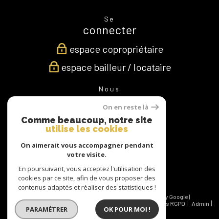
Se
connecter
espace copropriétaire
espace bailleur / locataire
Nous
suivre
On en reste là
Comme beaucoup, notre site
utilise les cookies
Nous
On aimerait vous accompagner pendant
adhérons
votre visite.
En poursuivant, vous acceptez l'utilisation des
cookies par ce site, afin de vous proposer des
contenus adaptés et réaliser des statistiques !
© 2026 | Tous droits réservés | Traduction powered by Google |
Nos honoraires
Plan du site
Mentions légales
Politiques RGPD
Admin
PARAMÉTRER
OK POUR MOI !
Partenaires
Politique RGPD
Cookies