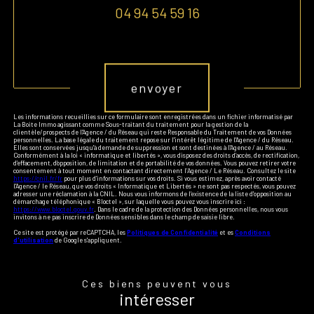
04 94 54 59 16
Validation
envoyer
Les informations recueillies sur ce formulaire sont enregistrées dans un fichier informatisé par
La Boite Immo agissant comme Sous-traitant du traitement pour la gestion de la
clientèle/prospects de l'Agence / du Réseau qui reste Responsable du Traitement de vos Données
personnelles. La base légale du traitement repose sur l'intérêt légitime de l'Agence / du Réseau.
Elles sont conservées jusqu'à demande de suppression et sont destinées à l'Agence / au Réseau.
Conformément à la loi « informatique et libertés », vous disposez des droits d’accès, de rectification,
d’effacement, d’opposition, de limitation et de portabilité de vos données. Vous pouvez retirer votre
consentement à tout moment en contactant directement l’Agence / Le Réseau. Consultez le site
https://cnil.fr/fr
pour plus d’informations sur vos droits. Si vous estimez, après avoir contacté
l'Agence / le Réseau, que vos droits « Informatique et Libertés » ne sont pas respectés, vous pouvez
adresser une réclamation à la CNIL. Nous vous informons de l’existence de la liste d'opposition au
démarchage téléphonique « Bloctel », sur laquelle vous pouvez vous inscrire ici :
https://www.bloctel.gouv.fr
. Dans le cadre de la protection des Données personnelles, nous vous
invitons à ne pas inscrire de Données sensibles dans le champ de saisie libre.
Ce site est protégé par reCAPTCHA, les
Politiques de Confidentialité
et es
Conditions
d'utilisation
de Google s'appliquent.
Ces biens peuvent vous
intéresser