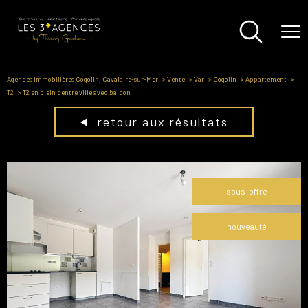
Agences immobilières Cogolin, Cavalaire-sur-Mer
Vente
Var
Cogolin
Appartement
T2
T2 en plein centre ville avec balcon
retour aux résultats
sous-offre
nouveauté