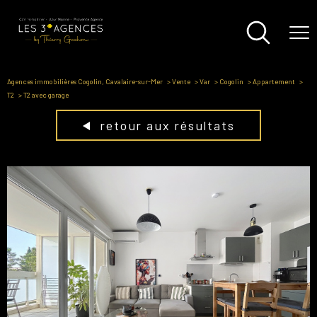
Agences immobilières Cogolin, Cavalaire-sur-Mer
Vente
Var
Cogolin
Appartement
T2
T2 avec garage
retour aux résultats