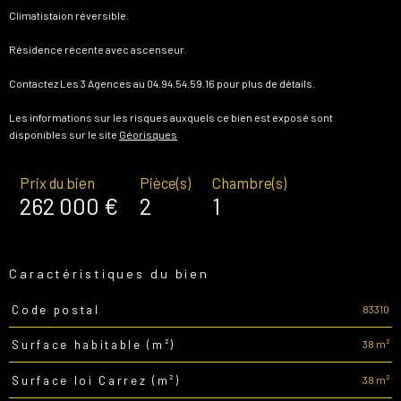
Climatistaion réversible.
Résidence récente avec ascenseur.
Contactez Les 3 Agences au 04.94.54.59.16 pour plus de détails.
Les informations sur les risques auxquels ce bien est exposé sont
disponibles sur le site
Géorisques
Prix du bien
Pièce(s)
Chambre(s)
262 000 €
2
1
Caractéristiques du bien
83310
Code postal
Caractéristiques
Valeurs
38 m²
Surface habitable (m²)
38 m²
Surface loi Carrez (m²)