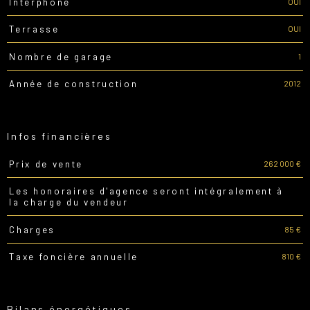
OUI
Interphone
OUI
Terrasse
1
Nombre de garage
2012
Année de construction
Infos financières
262 000 €
Prix de vente
Caractéristiques
Valeurs
Les honoraires d'agence seront intégralement à
la charge du vendeur
85 €
Charges
810 €
Taxe foncière annuelle
Bilans énergétiques