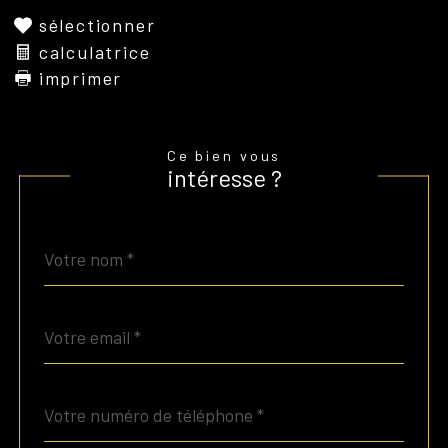
sélectionner
calculatrice
imprimer
Ce bien vous
intéresse ?
Nom
Fieldset
*
par
défaut
email
*
Téléphone
*