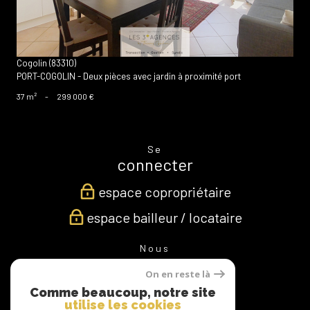
Cogolin (83310)
PORT-COGOLIN - Deux pièces avec jardin à proximité port
37 m²
-
299 000 €
Se
connecter
espace copropriétaire
espace bailleur / locataire
Nous
suivre
On en reste là
Comme beaucoup, notre site
utilise les cookies