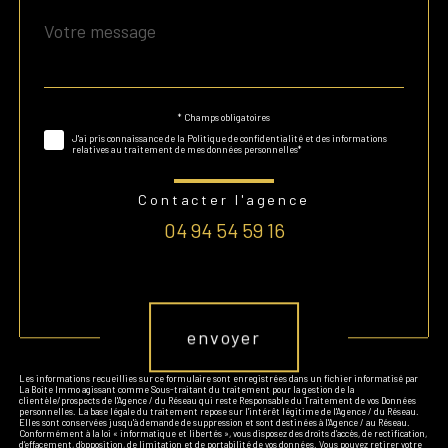
Message
Fieldset
*
par
défaut
* Champs obligatoires
Validation
J'ai pris connaissance de la Politique de confidentialité et des informations
relatives au traitement de mes données personnelles*
Contacter l'agence
04 94 54 59 16
Validation
envoyer
Les informations recueillies sur ce formulaire sont enregistrées dans un fichier informatisé par
La Boite Immo agissant comme Sous-traitant du traitement pour la gestion de la
clientèle/prospects de l'Agence / du Réseau qui reste Responsable du Traitement de vos Données
personnelles. La base légale du traitement repose sur l'intérêt légitime de l'Agence / du Réseau.
Elles sont conservées jusqu'à demande de suppression et sont destinées à l'Agence / au Réseau.
Conformément à la loi « informatique et libertés », vous disposez des droits d’accès, de rectification,
d’effacement, d’opposition, de limitation et de portabilité de vos données. Vous pouvez retirer votre