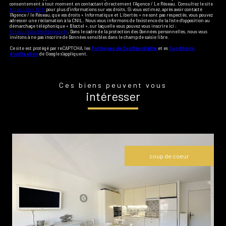
consentement à tout moment en contactant directement l’Agence / Le Réseau. Consultez le site
https://cnil.fr/fr
pour plus d’informations sur vos droits. Si vous estimez, après avoir contacté
l'Agence / le Réseau, que vos droits « Informatique et Libertés » ne sont pas respectés, vous pouvez
adresser une réclamation à la CNIL. Nous vous informons de l’existence de la liste d'opposition au
démarchage téléphonique « Bloctel », sur laquelle vous pouvez vous inscrire ici :
https://www.bloctel.gouv.fr
. Dans le cadre de la protection des Données personnelles, nous vous
invitons à ne pas inscrire de Données sensibles dans le champ de saisie libre.
Ce site est protégé par reCAPTCHA, les
Politiques de Confidentialité
et es
Conditions
d'utilisation
de Google s'appliquent.
Ces biens peuvent vous
intéresser
coup de coeur
voir le bien