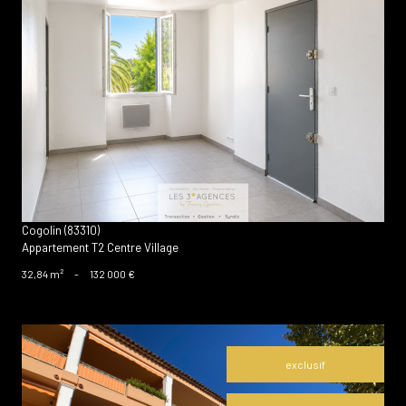
voir le bien
Cogolin (83310)
Appartement T2 Centre Village
32,84 m²
-
132 000 €
exclusif