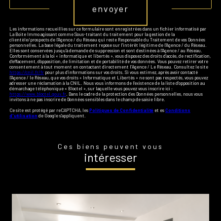
envoyer
Les informations recueillies sur ce formulaire sont enregistrées dans un fichier informatisé par
La Boite Immo agissant comme Sous-traitant du traitement pour la gestion de la
clientèle/prospects de l'Agence / du Réseau qui reste Responsable du Traitement de vos Données
personnelles. La base légale du traitement repose sur l'intérêt légitime de l'Agence / du Réseau.
Elles sont conservées jusqu'à demande de suppression et sont destinées à l'Agence / au Réseau.
Conformément à la loi « informatique et libertés », vous disposez des droits d’accès, de rectification,
d’effacement, d’opposition, de limitation et de portabilité de vos données. Vous pouvez retirer votre
consentement à tout moment en contactant directement l’Agence / Le Réseau. Consultez le site
https://cnil.fr/fr
pour plus d’informations sur vos droits. Si vous estimez, après avoir contacté
l'Agence / le Réseau, que vos droits « Informatique et Libertés » ne sont pas respectés, vous pouvez
adresser une réclamation à la CNIL. Nous vous informons de l’existence de la liste d'opposition au
démarchage téléphonique « Bloctel », sur laquelle vous pouvez vous inscrire ici :
https://www.bloctel.gouv.fr
. Dans le cadre de la protection des Données personnelles, nous vous
invitons à ne pas inscrire de Données sensibles dans le champ de saisie libre.
Ce site est protégé par reCAPTCHA, les
Politiques de Confidentialité
et es
Conditions
d'utilisation
de Google s'appliquent.
Ces biens peuvent vous
intéresser