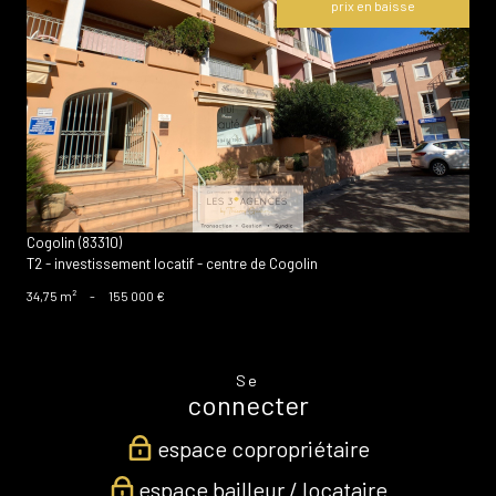
prix en baisse
voir le bien
Cogolin (83310)
T2 - investissement locatif - centre de Cogolin
34,75 m²
-
155 000 €
Se
connecter
espace copropriétaire
espace bailleur / locataire