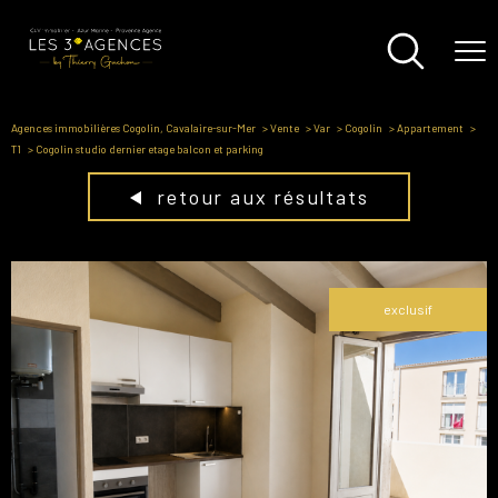
Agences immobilières Cogolin, Cavalaire-sur-Mer
Vente
Var
Cogolin
Appartement
T1
Cogolin studio dernier etage balcon et parking
retour aux résultats
exclusif