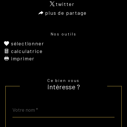
twitter
plus de partage
Nos outils
sélectionner
calculatrice
imprimer
Ce bien vous
intéresse ?
Nom
Fieldset
*
par
défaut
email