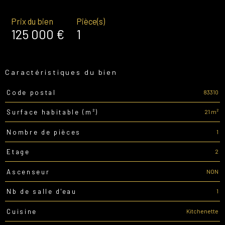
Prix du bien
Pièce(s)
125 000 €
1
Caractéristiques du bien
83310
Code postal
Caractéristiques
Valeurs
21 m²
Surface habitable (m²)
1
Nombre de pièces
2
Etage
NON
Ascenseur
1
Nb de salle d'eau
Kitchenette
Cuisine