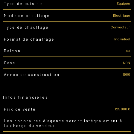
Equipée
Type de cuisine
Electrique
Mode de chauffage
Convecteur
Type de chauffage
Individuel
Format de chauffage
OUI
Balcon
NON
Cave
1980
Année de construction
Infos financières
125 000 €
Prix de vente
Caractéristiques
Valeurs
Les honoraires d'agence seront intégralement à
la charge du vendeur