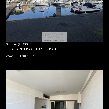
voir le bien
Grimaud (83310)
LOCAL COMMERCIAL- PORT-GRIMAUD
77 m²
-
1 904 €
CC*
voir le bien