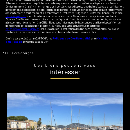
personnelles. La base légale du traitement repose sur l'intérêt légitime de l'Agence / du Réseau.
Elles sont conservées jusqu'à demande de suppression et sont destinées à l'Agence / au Réseau.
Conformément à la loi « informatique et libertés », vous disposez des droits d’accès, de rectification,
d’effacement, d’opposition, de limitation et de portabilité de vos données. Vous pouvez retirer votre
consentement à tout moment en contactant directement l’Agence / Le Réseau. Consultez le site
https://cnil.fr/fr
pour plus d’informations sur vos droits. Si vous estimez, après avoir contacté
l'Agence / le Réseau, que vos droits « Informatique et Libertés » ne sont pas respectés, vous pouvez
adresser une réclamation à la CNIL. Nous vous informons de l’existence de la liste d'opposition au
démarchage téléphonique « Bloctel », sur laquelle vous pouvez vous inscrire ici :
https://www.bloctel.gouv.fr
. Dans le cadre de la protection des Données personnelles, nous vous
invitons à ne pas inscrire de Données sensibles dans le champ de saisie libre.
Ce site est protégé par reCAPTCHA, les
Politiques de Confidentialité
et es
Conditions
d'utilisation
de Google s'appliquent.
* HC : Hors charges
Ces biens peuvent vous
intéresser