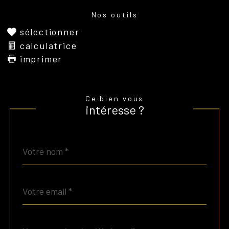
Nos outils
sélectionner
calculatrice
imprimer
Ce bien vous
intéresse ?
Nom
Fieldset
*
par
défaut
email
*
Téléphone