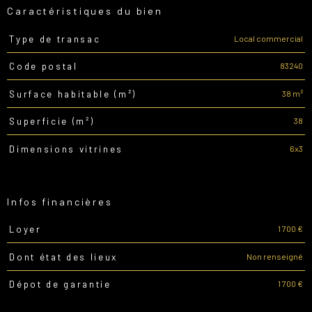
Caractéristiques du bien
Local commercial
Type de transac
Caractéristiques
Valeurs
83240
Code postal
38 m²
Surface habitable (m²)
38
Superficie (m²)
6x3
Dimensions vitrines
Infos financières
1 700 €
Loyer
Caractéristiques
Valeurs
Non renseigné
Dont état des lieux
1 700 €
Dépot de garantie